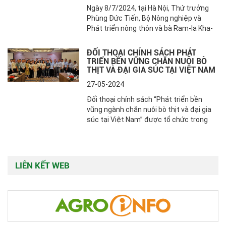
Ngày 8/7/2024, tại Hà Nội, Thứ trưởng
Phùng Đức Tiến, Bộ Nông nghiệp và
Phát triển nông thôn và bà Ram-la Kha-
li-di, Trưởng đại diện thường trú, Chương
trình Phát triển Liên Hợp Quốc tại Việt
ĐỐI THOẠI CHÍNH SÁCH PHÁT
Nam đồng chủ trì Hội nghị Đối thoại
TRIỂN BỀN VỮNG CHĂN NUÔI BÒ
chính sách “Tăng cường hợp tác quốc
THỊT VÀ ĐẠI GIA SÚC TẠI VIỆT NAM
tế và phối hợp đa ngành về kinh tế tuần
27-05-2024
hoàn trong nông nghiệp”.
Đối thoại chính sách “Phát triển bền
vũng ngành chăn nuôi bò thịt và đại gia
súc tại Việt Nam” được tổ chức trong
khuôn khổ Dự án Hợp tác phát triển
thương mại và đổi mới trong lĩnh vực thịt
bò và gia súc giữa Úc và Việt Nam do Bộ
Ngoại giao và Thương mại Úc tài trợ
LIÊN KẾT WEB
trong khuôn khổ Chiến lược tăng cường
hợp tác kinh tế Úc – Việt Nam (AVEG).
Đối thoại chính sách do Viện Chính sách
và Chiến lược phát triển nông nghiệp
nông thôn trực thuộc Bộ NN&PTNT tổ
chức, Cục Chăn nuôi đồng chủ trì và sự