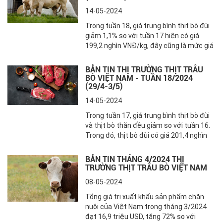
nước là 82,5 nghìn VNĐ/kg, giảm 0,6% so
14-05-2024
với tuần trước đó. Trong tuần 21, giá thịt
bò Việt Nam có biến động nhẹ tại siêu
Trong tuần 18, giá trung bình thịt bò đùi
thị Go và ổn định tại các siêu thị khác,
giảm 1,1% so với tuần 17 hiện có giá
mức giá bán thịt bò Úc vẫn duy trì ổn
199,2 nghìn VNĐ/kg, đây cũng là mức giá
định tại hầu hết các siêu thị.
thấp nhất kể từ đầu năm 2024. Cũng
trong tuần này, giá trung bình thịt bò
BẢN TIN THỊ TRƯỜNG THỊT TRÂU
thăn tăng 1,4% so với tuần trước đó
BÒ VIỆT NAM - TUẦN 18/2024
hiện ở mức 224,2 nghìn VNĐ/kg. Giá
(29/4-3/5)
trung bình thịt bò hơi cả nước là 83,1
14-05-2024
nghìn VNĐ/kg, tăng 0,8% so với tuần
trước đó.
Trong tuần 17, giá trung bình thịt bò đùi
và thịt bò thăn đều giảm so với tuần 16.
Trong đó, thịt bò đùi có giá 201,4 nghìn
VNĐ/kg, giảm 0,5%. Thịt bò thăn có giá
221,2 nghìn VNĐ/kg, giảm 1,9%. Giá trung
BẢN TIN THÁNG 4/2024 THỊ
bình thịt bò hơi là 82,5 nghìn VNĐ/kg
TRƯỜNG THỊT TRÂU BÒ VIỆT NAM
không thay đổi so với tuần trước đó.
08-05-2024
Theo thương lái tại các địa phương,
trong tuần 17, giá bò hơi các loại giảm
Tổng giá trị xuất khẩu sản phẩm chăn
nhẹ từ 2-5 nghìn VNĐ/kg so với tuần
nuôi của Việt Nam trong tháng 3/2024
trước đó. Giá bò hơi ở miền Bắc thường
đạt 16,9 triệu USD, tăng 72% so với