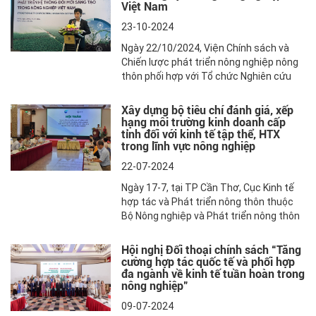
tế và Ban thư ký Tổ chức hợp tác kinh tế
Việt Nam
Châu Á-Thái Bình Dương (APEC) phối
23-10-2024
hợp tổ chức.
Ngày 22/10/2024, Viện Chính sách và
Chiến lược phát triển nông nghiệp nông
thôn phối hợp với Tổ chức Nghiên cứu
Khoa học và Công nghiệp Úc (CSIRO) tổ
chức Hội thảo về Phát triển hệ thống đổi
Xây dựng bộ tiêu chí đánh giá, xếp
mới sáng tạo trong nông nghiệp của
hạng môi trường kinh doanh cấp
Việt Nam. Hội thảo trong khuôn khổ
tỉnh đối với kinh tế tập thể, HTX
trong lĩnh vực nông nghiệp
nghiên cứu: “Tăng cường hệ thống đổi
mới sáng tạo trong nông nghiệp: Đề
22-07-2024
xuất các giải pháp và chính sách phù
Ngày 17-7, tại TP Cần Thơ, Cục Kinh tế
hợp với bối cảnh phát triển nông nghiệp
hợp tác và Phát triển nông thôn thuộc
của Việt Nam” với sự tài trợ của Chương
Bộ Nông nghiệp và Phát triển nông thôn
trình Aus4Innovation của Đại sứ quán
(NN&PTNT) phối hợp cùng Viện Chính
Úc.
sách và Chiến lược phát triển Nông
Hội nghị Đối thoại chính sách “Tăng
nghiệp nông thôn tổ chức hội thảo
cường hợp tác quốc tế và phối hợp
“Tham vấn chuyên gia về đánh giá, xếp
đa ngành về kinh tế tuần hoàn trong
nông nghiệp”
hạng môi trường kinh doanh (MTKD) cấp
tỉnh đối với kinh tế tập thể, hợp tác xã
09-07-2024
(HTX) trong lĩnh vực nông nghiệp”.