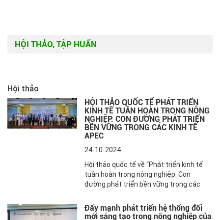
cao hơn miền Nam.
tháng trước và tăng 11% so với cùng kỳ
năm 2023. Giá trị nhập khẩu sản phẩm
chăn nuôi của Việt Nam trong tháng
3/2024 đạt 154 triệu USD, tăng 43% so
HỘI THẢO, TẬP HUẤN
với tháng trước và tăng 12% so với cùng
kỳ năm 2023. Trong tháng này Việt Nam
nhập khẩu sản phẩm chăn nuôi trị giá
16,7 triệu USD từ Australia, tăng 15% so
với tháng trước và tăng 53% so với cùng
Hội thảo
kỳ năm ngoái. Bò sống và thịt bò đông
HỘI THẢO QUỐC TẾ PHÁT TRIỂN
lạnh, trị giá lần lượt là 6,3 triệu USD và
KINH TẾ TUẦN HOÀN TRONG NÔNG
6,7 triệu USD, là những mặt hàng nhập
NGHIỆP: CON ĐƯỜNG PHÁT TRIỂN
khẩu hàng đầu.
BỀN VỮNG TRONG CÁC KINH TẾ
APEC
24-10-2024
Hội thảo quốc tế về “Phát triển kinh tế
tuần hoàn trong nông nghiệp: Con
đường phát triển bền vững trong các
nền kinh tế APEC” được Viện Chính sách
và Chiến lược phát triển nông nghiệp
Đẩy mạnh phát triển hệ thống đổi
nông thôn (PTNNNT), Vụ Hợp tác Quốc
mới sáng tạo trong nông nghiệp của