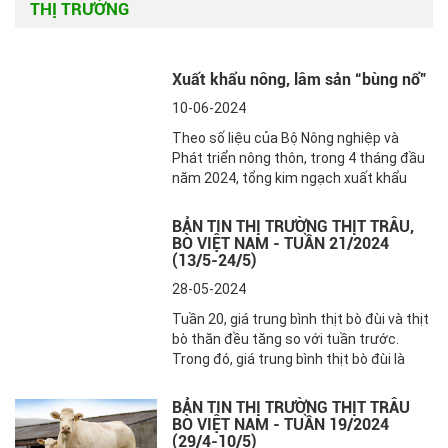
THỊ TRƯỜNG
Xuất khẩu nông, lâm sản “bùng nổ”
10-06-2024
Theo số liệu của Bộ Nông nghiệp và
Phát triển nông thôn, trong 4 tháng đầu
năm 2024, tổng kim ngạch xuất khẩu
nông, lâm, thủy sản đạt hơn 19 tỷ USD,
tăng 24% so với cùng kỳ năm trước.
BẢN TIN THỊ TRƯỜNG THỊT TRÂU,
Đáng chú ý, các mặt hàng cà phê, rau
BÒ VIỆT NAM - TUẦN 21/2024
quả, gạo, gỗ và sản phẩm gỗ đang “bùng
(13/5-24/5)
nổ” với kim ngạch xuất khẩu tăng từ 23
28-05-2024
-54%...
Tuần 20, giá trung bình thịt bò đùi và thịt
bò thăn đều tăng so với tuần trước.
Trong đó, giá trung bình thịt bò đùi là
207,6 nghìn VNĐ/kg; tăng 1,1% so với
tuần 19. Giá trung bình thịt bò thăn là
BẢN TIN THỊ TRƯỜNG THỊT TRÂU
233 nghìn VNĐ/kg tăng mạnh 13,5% so
BÒ VIỆT NAM - TUẦN 19/2024
với tuần 19, giá trung bình thịt bò hơi cả
(29/4-10/5)