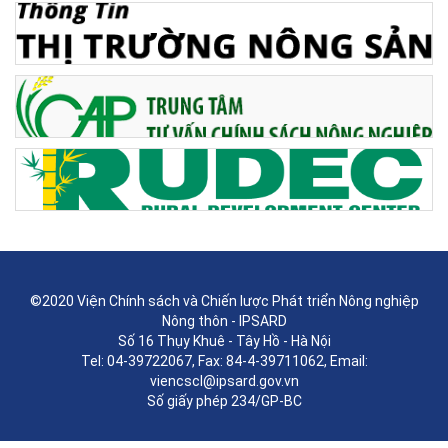
hỗ trợ của Đại học Griffith - Úc, Công ty
Tư vấn FocusGroup Go, Hiệp hội Thịt và
Gia súc Úc (MLA).
©2020 Viện Chính sách và Chiến lược Phát triển Nông nghiệp
Nông thôn - IPSARD
Số 16 Thụy Khuê - Tây Hồ - Hà Nội
Tel: 04-39722067, Fax: 84-4-39711062, Email:
viencscl@ipsard.gov.vn
Số giấy phép 234/GP-BC