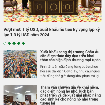
Vượt mức 1 tỷ USD, xuất khẩu hồ tiêu kỳ vọng lập kỷ
N
lục 1,3 tỷ USD năm 2024
Xuất khẩu sang thị trường Châu Âu
cần được thúc đẩy dựa trên khai
thác các hiệp định thương mại tự do
Kinh tế toàn cầu đang từng bước phục
hồi sau đại dịch Covid-19, nhu cầu người
tiêu dùng thế giới đang khôi phục trở lại
là cơ hội cho các nước xuất khẩu. Việt
Nam tích cực thúc đẩy tận dụng các lợi
Tham vấn chuyên gia về khái niệm,
thế từ các hiệp định thương mại tự do
đặc điểm nông hộ nhỏ, kịch bản
(FTA), đặc biệt là Hiệp định thương mại
phát triển và đề xuất giải pháp nâng
cao sinh kế cho nông hộ nhỏ trong
tự do Việt Nam - Liên minh châu Âu
tương lai
(EVFTA), để khai thác tốt và nâng cao